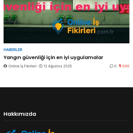
HABERLER
Yangın güvenliği için en iyi uygulamalar
Online İş Fikirleri
12 Ağustos 2025
0
699
Hakkımızda