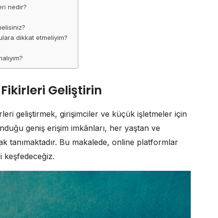
ri nedir?
melisiniz?
ulara dikkat etmeliyim?
malıyım?
Fikirleri Geliştirin
rleri geliştirmek, girişimciler ve küçük işletmeler için
 sunduğu geniş erişim imkânları, her yaştan ve
nak tanımaktadır. Bu makalede, online platformlar
izi keşfedeceğiz.