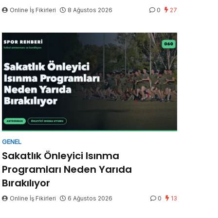
Online İş Fikirleri
8 Ağustos 2026
0
27
GENEL
Sakatlık Önleyici Isınma
Programları Neden Yarıda
Bırakılıyor
Online İş Fikirleri
6 Ağustos 2026
0
13