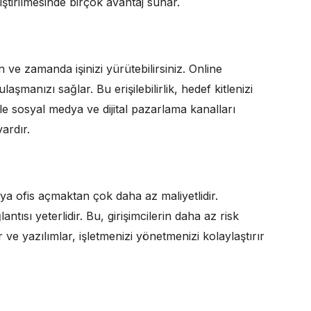
liştirilmesinde birçok avantaj sunar.
 ve zamanda işinizi yürütebilirsiniz. Online
şmanızı sağlar. Bu erişilebilirlik, hedef kitlenizi
likle sosyal medya ve dijital pazarlama kanalları
ardır.
veya ofis açmaktan çok daha az maliyetlidir.
ntısı yeterlidir. Bu, girişimcilerin daha az risk
r ve yazılımlar, işletmenizi yönetmenizi kolaylaştırır