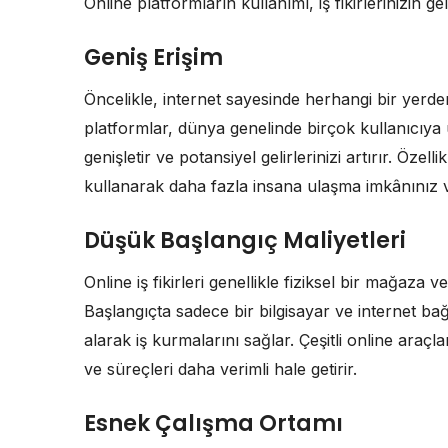
Online platformların kullanımı, iş fikirlerinizin ge
Geniş Erişim
Öncelikle, internet sayesinde herhangi bir yerden
platformlar, dünya genelinde birçok kullanıcıya ula
genişletir ve potansiyel gelirlerinizi artırır. Özel
kullanarak daha fazla insana ulaşma imkânınız v
Düşük Başlangıç Maliyetleri
Online iş fikirleri genellikle fiziksel bir mağaza 
Başlangıçta sadece bir bilgisayar ve internet bağla
alarak iş kurmalarını sağlar. Çeşitli online araçla
ve süreçleri daha verimli hale getirir.
Esnek Çalışma Ortamı