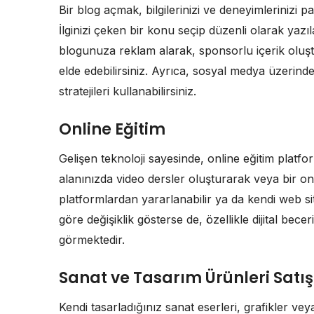
Bir blog açmak, bilgilerinizi ve deneyimlerinizi p
İlginizi çeken bir konu seçip düzenli olarak yazıl
blogunuza reklam alarak, sponsorlu içerik oluştu
elde edebilirsiniz. Ayrıca, sosyal medya üzerinde
stratejileri kullanabilirsiniz.
Online Eğitim
Gelişen teknoloji sayesinde, online eğitim platfo
alanınızda video dersler oluşturarak veya bir onl
platformlardan yararlanabilir ya da kendi web sit
göre değişiklik gösterse de, özellikle dijital becer
görmektedir.
Sanat ve Tasarım Ürünleri Satış
Kendi tasarladığınız sanat eserleri, grafikler ve