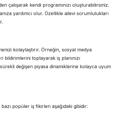
den çalışarak kendi programınızı oluşturabilirsiniz.
za yardımcı olur. Özellikle ailevi sorumlulukları
r.
tirmenizi kolaylaştırır. Örneğin, sosyal medya
bildirimlerini toplayarak iş planınızı
sürekli değişen piyasa dinamiklerine kolayca uyum
bazı popüler iş fikirleri aşağıdaki gibidir: