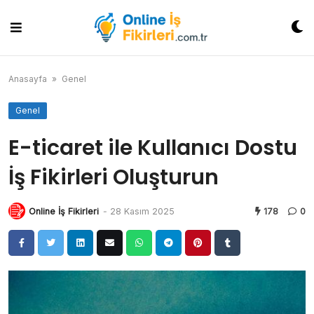
Skip
to
content
Anasayfa
»
Genel
Genel
E-ticaret ile Kullanıcı Dostu
İş Fikirleri Oluşturun
Online İş Fikirleri
-
28 Kasım 2025
178
0