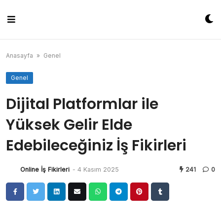
Skip
to
content
Anasayfa
»
Genel
Genel
Dijital Platformlar ile
Yüksek Gelir Elde
Edebileceğiniz İş Fikirleri
Online İş Fikirleri
-
4 Kasım 2025
241
0