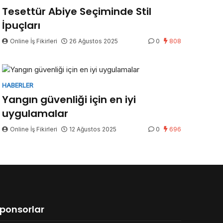
Tesettür Abiye Seçiminde Stil
İpuçları
Online İş Fikirleri
26 Ağustos 2025
0
808
HABERLER
Yangın güvenliği için en iyi
uygulamalar
Online İş Fikirleri
12 Ağustos 2025
0
696
ponsorlar