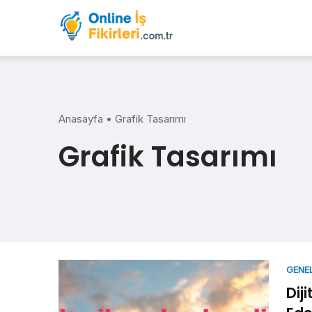
Skip
to
content
Anasayfa
•
Grafik Tasarımı
Grafik Tasarımı
GENE
Dij