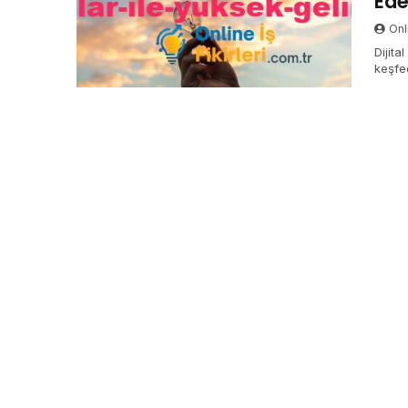
Ede
Onli
Dijita
keşfed
ile ka