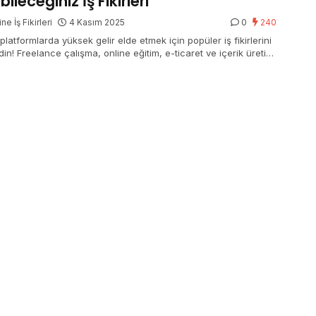
bileceğiniz İş Fikirleri
ne İş Fikirleri
4 Kasım 2025
0
240
l platformlarda yüksek gelir elde etmek için popüler iş fikirlerini
in! Freelance çalışma, online eğitim, e-ticaret ve içerik üretimi
zanç fırsatlarını yakalayın.