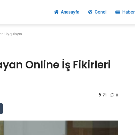
Anasayfa
Genel
Haber
eri Uygulayın
an Online İş Fikirleri
71
0