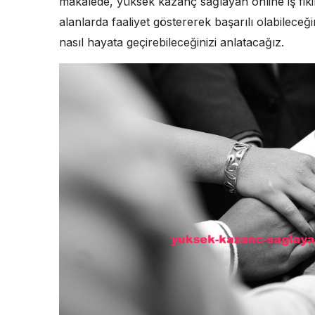
makalede, yüksek kazanç sağlayan online iş fikirl
alanlarda faaliyet göstererek başarılı olabileceği
nasıl hayata geçirebileceğinizi anlatacağız.