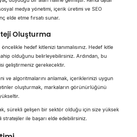
aç duyduğu bir alan haline gelmiştir. Kendi dijital
sosyal medya yönetimi, içerik üretimi ve SEO
nç elde etme fırsatı sunar.
rateji Oluşturma
 öncelikle hedef kitlenizi tanımalısınız. Hedef kitle
ahip olduğunu belirleyebilirsiniz. Ardından, bu
si geliştirmeniz gerekecektir.
i ve algoritmalarını anlamak, içeriklerinizi uygun
 metinler oluşturmak, markaların görünürlüğünü
ükseltir.
k, sürekli gelişen bir sektör olduğu için size yüksek
i stratejiler ile başarı elde edebilirsiniz.
etimi