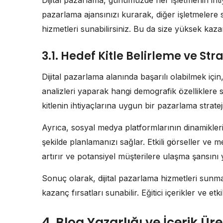
Dijital pazarlama, günümüzde her işletmenin ihtiy
pazarlama ajansınızı kurarak, diğer işletmelere 
hizmetleri sunabilirsiniz. Bu da size yüksek kaza
3.1. Hedef Kitle Belirleme ve St
Dijital pazarlama alanında başarılı olabilmek için,
analizleri yaparak hangi demografik özelliklere s
kitlenin ihtiyaçlarına uygun bir pazarlama strateji
Ayrıca, sosyal medya platformlarının dinamiklerin
şekilde planlamanızı sağlar. Etkili görseller ve
artırır ve potansiyel müşterilere ulaşma şansını y
Sonuç olarak, dijital pazarlama hizmetleri sunma
kazanç fırsatları sunabilir. Eğitici içerikler ve etkil
4. Blog Yazarlığı ve İçerik Ür