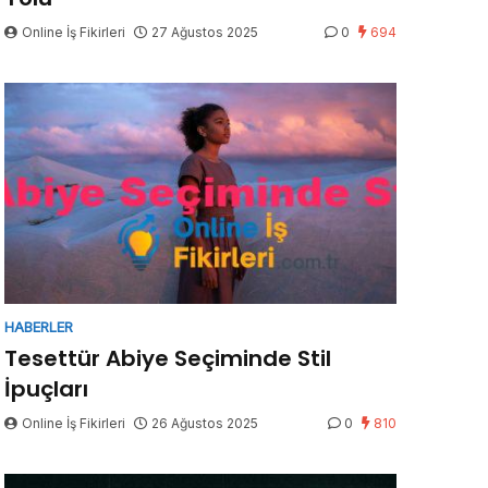
Online İş Fikirleri
27 Ağustos 2025
0
694
HABERLER
Tesettür Abiye Seçiminde Stil
İpuçları
Online İş Fikirleri
26 Ağustos 2025
0
810