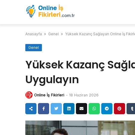
Skip
to
content
Anasayfa
»
Genel
»
Yüksek Kazanç Sağlayan Online İş Fikirl
Genel
Yüksek Kazanç Sağlay
Uygulayın
Online İş Fikirleri
-
18 Haziran 2026