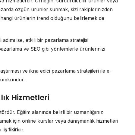
eya hizmetlerdir. Örneğin, sürdürülebilir ürünler veya
ir pazarda özgün ürünler sunmak, sizi rakiplerinizden
k hangi ürünlerin trend olduğunu belirlemek de
 adımı ise, etkili bir pazarlama stratejisi
 pazarlama ve SEO gibi yöntemlerle ürünlerinizi
tırması ve ikna edici pazarlama stratejileri ile e-
 mümkündür.
lık Hizmetleri
ördür. Eğitim alanında belirli bir uzmanlığınız
amak için online kurslar veya danışmanlık hizmetleri
ir
iş fikiri
dir.