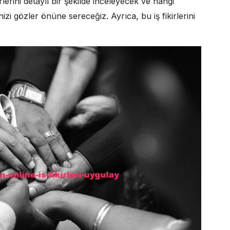
erini detaylı bir şekilde inceleyecek ve hangi
nizi gözler önüne sereceğiz. Ayrıca, bu iş fikirlerini