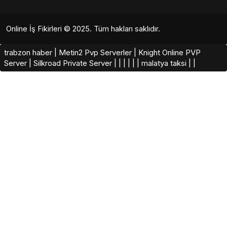
Online İş Fikirleri
© 2025. Tüm hakları saklıdır.
trabzon haber
|
Metin2 Pvp Serverler
|
Knight Online PVP
Server
|
Silkroad Private Server​
|
|
|
|
|
|
malatya taksi
|
|