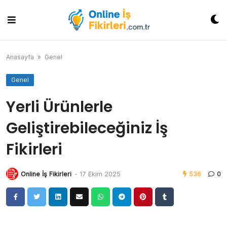
Skip
to
content
Anasayfa
»
Genel
Genel
Yerli Ürünlerle
Geliştirebileceğiniz İş
Fikirleri
Online İş Fikirleri
-
17 Ekim 2025
536
0