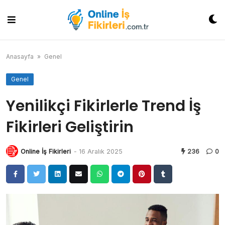
Skip
to
content
Anasayfa
»
Genel
Genel
Yenilikçi Fikirlerle Trend İş
Fikirleri Geliştirin
Online İş Fikirleri
-
16 Aralık 2025
236
0