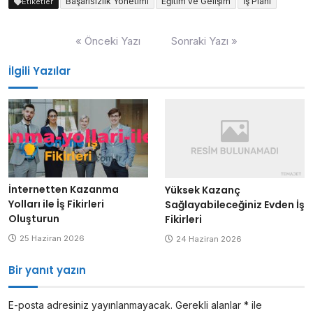
Başarısızlık Yönetimi
Eğitim ve Gelişim
İş Planı
Etiketler
Yazı
« Önceki Yazı
Sonraki Yazı »
gezinmesi
İlgili Yazılar
İnternetten Kazanma
Yüksek Kazanç
Yolları ile İş Fikirleri
Sağlayabileceğiniz Evden İş
Oluşturun
Fikirleri
25 Haziran 2026
24 Haziran 2026
Bir yanıt yazın
E-posta adresiniz yayınlanmayacak.
Gerekli alanlar
*
ile