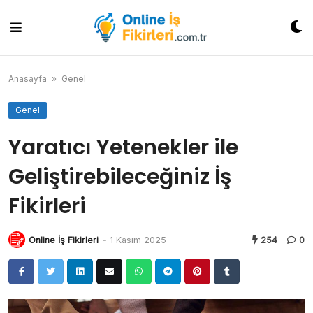
Skip
to
content
Anasayfa
»
Genel
Genel
Yaratıcı Yetenekler ile
Geliştirebileceğiniz İş
Fikirleri
Online İş Fikirleri
-
1 Kasım 2025
254
0