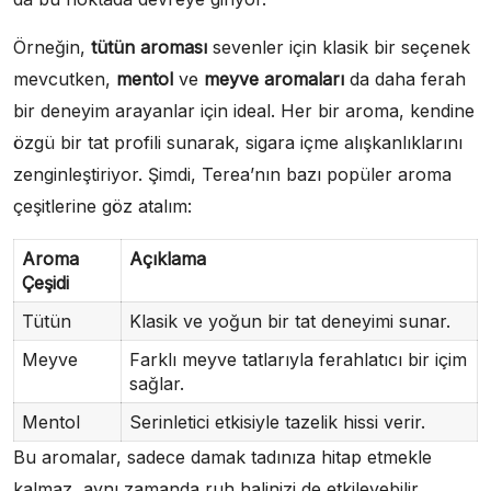
Örneğin,
tütün aroması
sevenler için klasik bir seçenek
mevcutken,
mentol
ve
meyve aromaları
da daha ferah
bir deneyim arayanlar için ideal. Her bir aroma, kendine
özgü bir tat profili sunarak, sigara içme alışkanlıklarını
zenginleştiriyor. Şimdi, Terea’nın bazı popüler aroma
çeşitlerine göz atalım:
Aroma
Açıklama
Çeşidi
Tütün
Klasik ve yoğun bir tat deneyimi sunar.
Meyve
Farklı meyve tatlarıyla ferahlatıcı bir içim
sağlar.
Mentol
Serinletici etkisiyle tazelik hissi verir.
Bu aromalar, sadece damak tadınıza hitap etmekle
kalmaz, aynı zamanda ruh halinizi de etkileyebilir.