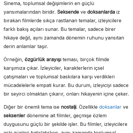
Sinema, toplumsal değişimlerin en güçlü
yansımalarından biridir.
Seksende
ve
doksanlarda
iz
bırakan filmlerde sıkça rastlanan temalar, izleyicilere
farklı bakış açıları sunar. Bu temalar, sadece birer
hikaye değil, aynı zamanda dönemin ruhunu yansıtan
derin anlamlar taşır.
Örneğin,
özgürlük arayışı
teması, birçok filmde
karşımıza çıkar. İzleyiciler, karakterlerin içsel
çatışmaları ve toplumsal baskılara karşı verdikleri
mücadelelerle empati kurar. Bu durum, izleyiciyi sadece
bir seyirci olmaktan çıkarır, onları hikayenin içine çeker.
Diğer bir önemli tema ise
nostalji
. Özellikle
doksanlar
ve
seksenler
dönemine ait filmler, geçmişe özlem
duygusunu güçlü bir şekilde işler. Bu filmler, izleyicilere
eski günleri hatırlatırken, aynı zamanda toplumsal