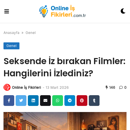
Skip
to
content
Anasayfa
»
Genel
Genel
Seksende İz bırakan Filmler:
Hangilerini İzlediniz?
Online İş Fikirleri
-
13 Mart 2026
146
0