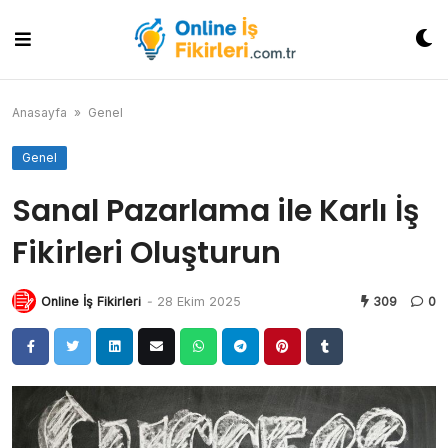
Skip
to
content
Anasayfa
»
Genel
Genel
Sanal Pazarlama ile Karlı İş
Fikirleri Oluşturun
Online İş Fikirleri
-
28 Ekim 2025
309
0