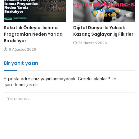
Sakatlık Önleyici Isınma
Dijital Dünya ile Yüksek
Programları Neden Yarıda
Kazanç Sağlayan İş Fikirleri
Bırakılıyor
25 Haziran 2026
6 Ağustos 2026
Bir yanıt yazın
E-posta adresiniz yayınlanmayacak.
Gerekli alanlar
*
ile
işaretlenmişlerdir