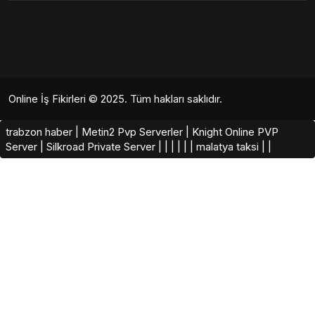
Online İş Fikirleri
© 2025. Tüm hakları saklıdır.
trabzon haber
|
Metin2 Pvp Serverler
|
Knight Online PVP
Server
|
Silkroad Private Server​
|
|
|
|
|
|
malatya taksi
|
|