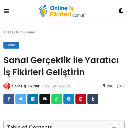
Skip
to
content
Anasayfa
»
Genel
Genel
Sanal Gerçeklik ile Yaratıcı
İş Fikirleri Geliştirin
Online İş Fikirleri
-
22 Kasım 2025
290
0
Table of Contents