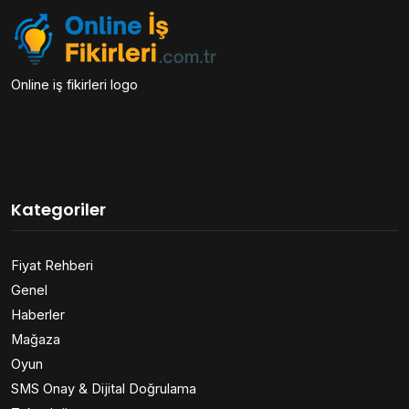
Online iş fikirleri logo
Kategoriler
Fiyat Rehberi
Genel
Haberler
Mağaza
Oyun
SMS Onay & Dijital Doğrulama