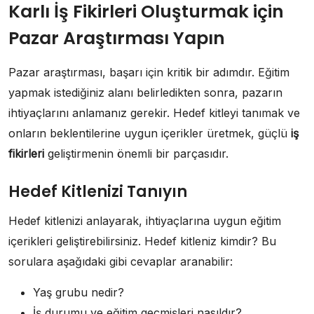
Karlı İş Fikirleri Oluşturmak için
Pazar Araştırması Yapın
Pazar araştırması, başarı için kritik bir adımdır. Eğitim
yapmak istediğiniz alanı belirledikten sonra, pazarın
ihtiyaçlarını anlamanız gerekir. Hedef kitleyi tanımak ve
onların beklentilerine uygun içerikler üretmek, güçlü
iş
fikirleri
geliştirmenin önemli bir parçasıdır.
Hedef Kitlenizi Tanıyın
Hedef kitlenizi anlayarak, ihtiyaçlarına uygun eğitim
içerikleri geliştirebilirsiniz. Hedef kitleniz kimdir? Bu
sorulara aşağıdaki gibi cevaplar aranabilir:
Yaş grubu nedir?
İş durumu ve eğitim geçmişleri nasıldır?