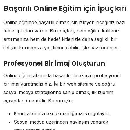
Başarılı Online Eğitim için İpuçları
Online eğitimde başarılı olmak için izleyebileceğiniz bazı
temel ipuçları vardır. Bu ipuçları, hem eğitim kalitenizi
artırmanıza hem de hedef kitlenizle daha sağlıklı bir
iletişim kurmanıza yardımcı olabilir. İşte bazı öneriler:
Profesyonel Bir İmaj Oluşturun
Online eğitim alanında başarılı olmak için profesyonel
bir imaj yaratmalısınız. İyi bir web sitesine ve doğru
sosyal medya stratejilerine sahip olmak, ilk izlenim
açısından önemlidir. Bunun için:
Kendi alanınızdaki uzmanlığınızı vurgulayın.
Sosyal medya üzerinden paylaşım yaparak