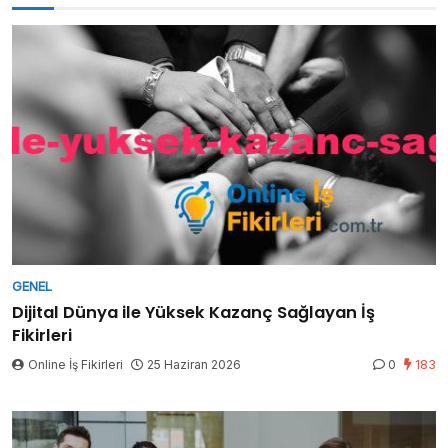
GENEL
Dijital Dünya ile Yüksek Kazanç Sağlayan İş
Fikirleri
Online İş Fikirleri
25 Haziran 2026
0
183