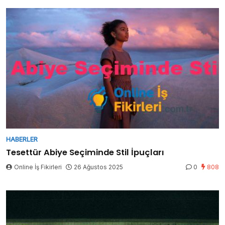
HABERLER
Tesettür Abiye Seçiminde Stil İpuçları
Online İş Fikirleri
26 Ağustos 2025
0
808