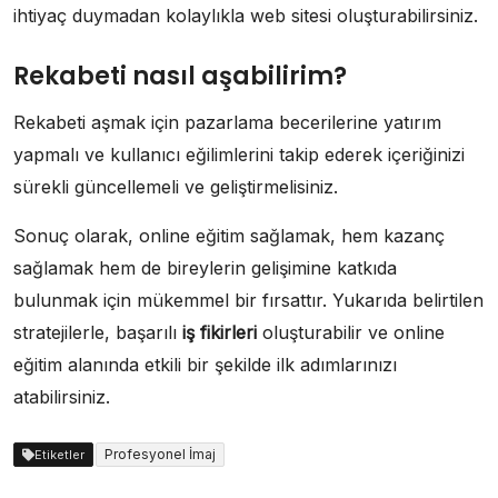
ihtiyaç duymadan kolaylıkla web sitesi oluşturabilirsiniz.
Rekabeti nasıl aşabilirim?
Rekabeti aşmak için pazarlama becerilerine yatırım
yapmalı ve kullanıcı eğilimlerini takip ederek içeriğinizi
sürekli güncellemeli ve geliştirmelisiniz.
Sonuç olarak, online eğitim sağlamak, hem kazanç
sağlamak hem de bireylerin gelişimine katkıda
bulunmak için mükemmel bir fırsattır. Yukarıda belirtilen
stratejilerle, başarılı
iş fikirleri
oluşturabilir ve online
eğitim alanında etkili bir şekilde ilk adımlarınızı
atabilirsiniz.
Profesyonel İmaj
Etiketler