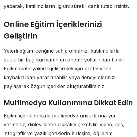
yaparak, katılımcıların ilgisini sürekli canlı tutabilirsiniz.
Online Eğitim İçeriklerinizi
Geliştirin
Yeterli eğitim içeriğine sahip olmanız, katılımcılarla
güçlü bir bağ kurmanın en önemli yollarından biridir.
Eğitim materyalinizi geliştirmek için profesyonel
kaynaklardan yararlanabilir veya deneyimlerinizi
paylaşarak özgün içerikler oluşturabilirsiniz.
Multimedya Kullanımına Dikkat Edin
Eğitim içeriklerinizde multimedya unsurlarına yer
vermeniz, dinleyicilerin dikkatini çekebilir. Video, ses,
infografik ve yazılı içeriklerin birleşimi, öğrenim