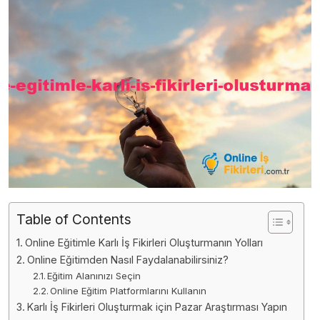
Table of Contents
Online Eğitimle Karlı İş Fikirleri Oluşturmanın Yolları
Online Eğitimden Nasıl Faydalanabilirsiniz?
Eğitim Alanınızı Seçin
Online Eğitim Platformlarını Kullanın
Karlı İş Fikirleri Oluşturmak için Pazar Araştırması Yapın