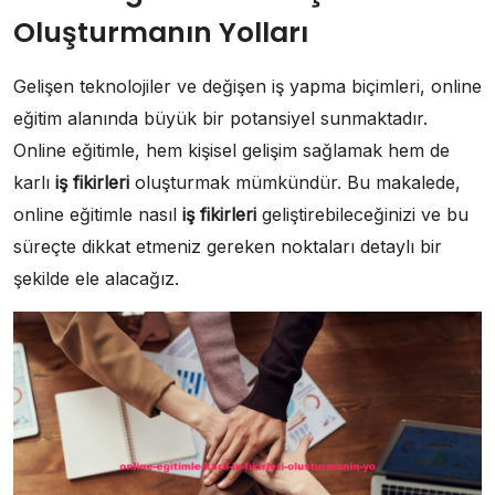
Oluşturmanın Yolları
Gelişen teknolojiler ve değişen iş yapma biçimleri, online
eğitim alanında büyük bir potansiyel sunmaktadır.
Online eğitimle, hem kişisel gelişim sağlamak hem de
karlı
iş fikirleri
oluşturmak mümkündür. Bu makalede,
online eğitimle nasıl
iş fikirleri
geliştirebileceğinizi ve bu
süreçte dikkat etmeniz gereken noktaları detaylı bir
şekilde ele alacağız.