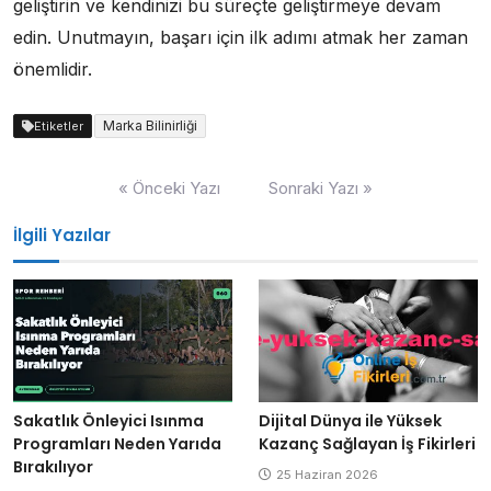
geliştirin ve kendinizi bu süreçte geliştirmeye devam
edin. Unutmayın, başarı için ilk adımı atmak her zaman
önemlidir.
Marka Bilinirliği
Etiketler
Yazı
« Önceki Yazı
Sonraki Yazı »
gezinmesi
İlgili Yazılar
Sakatlık Önleyici Isınma
Dijital Dünya ile Yüksek
Programları Neden Yarıda
Kazanç Sağlayan İş Fikirleri
Bırakılıyor
25 Haziran 2026