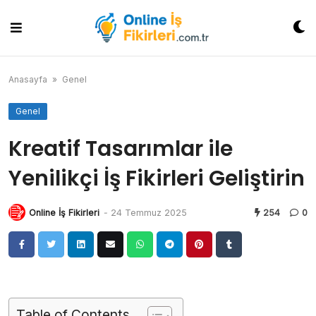
Skip
to
content
Anasayfa
»
Genel
Genel
Kreatif Tasarımlar ile
Yenilikçi İş Fikirleri Geliştirin
Online İş Fikirleri
-
24 Temmuz 2025
254
0
Table of Contents