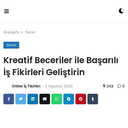
Skip
to
content
Anasayfa
»
Genel
Genel
Kreatif Beceriler ile Başarılı
İş Fikirleri Geliştirin
Online İş Fikirleri
-
2 Ağustos 2025
242
0