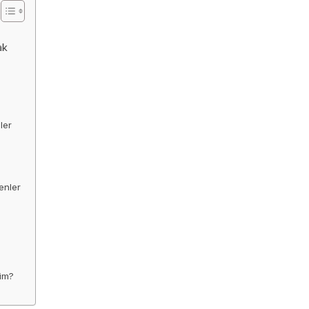
ak
ler
enler
rim?