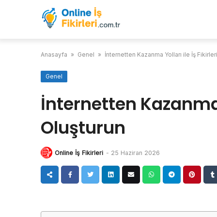
Skip
to
content
Anasayfa
»
Genel
»
İnternetten Kazanma Yolları ile İş Fikirler
Genel
İnternetten Kazanma Yo
Oluşturun
Online İş Fikirleri
-
25 Haziran 2026