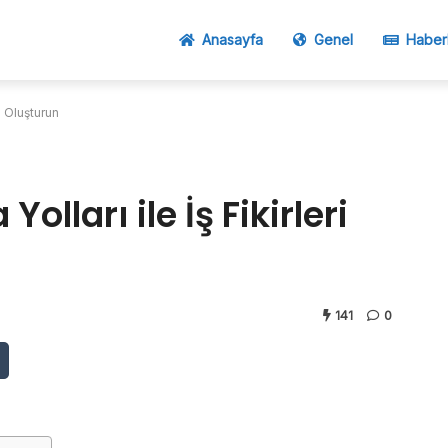
Anasayfa
Genel
Haber
i Oluşturun
lları ile İş Fikirleri
141
0