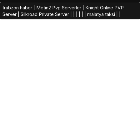
trabzon haber
|
Metin2 Pvp Serverler
|
Knight Online PVP
Server
|
Silkroad Private Server​
|
|
|
|
|
|
malatya taksi
|
|