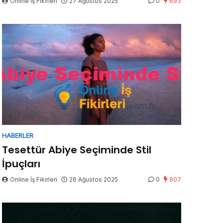
Online İş Fikirleri
27 Ağustos 2025
0
693
HABERLER
Tesettür Abiye Seçiminde Stil
İpuçları
Online İş Fikirleri
26 Ağustos 2025
0
807