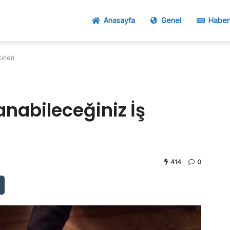
Anasayfa
Genel
Haber
rleri
nabileceğiniz İş
414
0