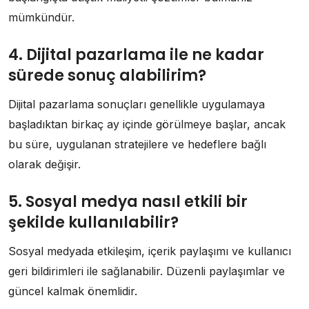
mümkündür.
4. Dijital pazarlama ile ne kadar
sürede sonuç alabilirim?
Dijital pazarlama sonuçları genellikle uygulamaya
başladıktan birkaç ay içinde görülmeye başlar, ancak
bu süre, uygulanan stratejilere ve hedeflere bağlı
olarak değişir.
5. Sosyal medya nasıl etkili bir
şekilde kullanılabilir?
Sosyal medyada etkileşim, içerik paylaşımı ve kullanıcı
geri bildirimleri ile sağlanabilir. Düzenli paylaşımlar ve
güncel kalmak önemlidir.