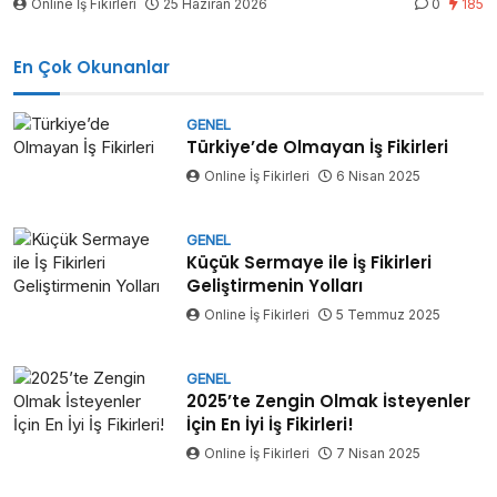
Online İş Fikirleri
25 Haziran 2026
0
185
En Çok Okunanlar
GENEL
Türkiye’de Olmayan İş Fikirleri
Online İş Fikirleri
6 Nisan 2025
GENEL
Küçük Sermaye ile İş Fikirleri
Geliştirmenin Yolları
Online İş Fikirleri
5 Temmuz 2025
GENEL
2025’te Zengin Olmak İsteyenler
İçin En İyi İş Fikirleri!
Online İş Fikirleri
7 Nisan 2025