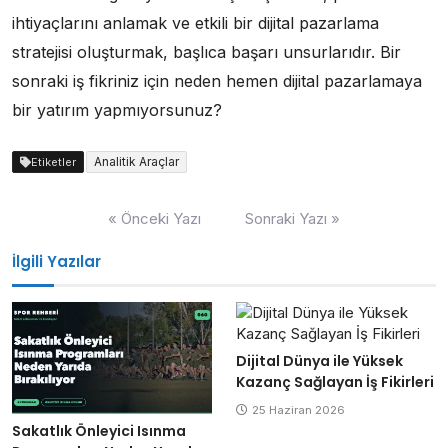
ihtiyaçlarını anlamak ve etkili bir dijital pazarlama
stratejisi oluşturmak, başlıca başarı unsurlarıdır. Bir
sonraki iş fikriniz için neden hemen dijital pazarlamaya
bir yatırım yapmıyorsunuz?
Analitik Araçlar
Etiketler
Yazı
« Önceki Yazı
Sonraki Yazı »
gezinmesi
İlgili Yazılar
Dijital Dünya ile Yüksek
Kazanç Sağlayan İş Fikirleri
25 Haziran 2026
Sakatlık Önleyici Isınma