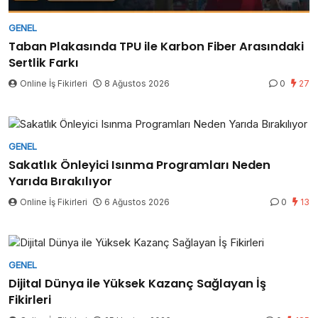
GENEL
Taban Plakasında TPU ile Karbon Fiber Arasındaki
Sertlik Farkı
Online İş Fikirleri
8 Ağustos 2026
0
27
GENEL
Sakatlık Önleyici Isınma Programları Neden
Yarıda Bırakılıyor
Online İş Fikirleri
6 Ağustos 2026
0
13
GENEL
Dijital Dünya ile Yüksek Kazanç Sağlayan İş
Fikirleri