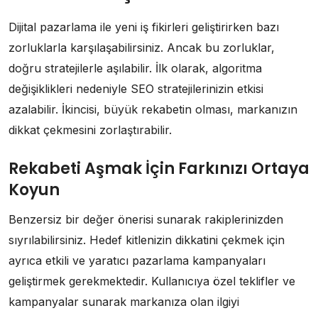
Dijital pazarlama ile yeni iş fikirleri geliştirirken bazı
zorluklarla karşılaşabilirsiniz. Ancak bu zorluklar,
doğru stratejilerle aşılabilir. İlk olarak, algoritma
değişiklikleri nedeniyle SEO stratejilerinizin etkisi
azalabilir. İkincisi, büyük rekabetin olması, markanızın
dikkat çekmesini zorlaştırabilir.
Rekabeti Aşmak İçin Farkınızı Ortaya
Koyun
Benzersiz bir değer önerisi sunarak rakiplerinizden
sıyrılabilirsiniz. Hedef kitlenizin dikkatini çekmek için
ayrıca etkili ve yaratıcı pazarlama kampanyaları
geliştirmek gerekmektedir. Kullanıcıya özel teklifler ve
kampanyalar sunarak markanıza olan ilgiyi