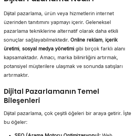
Dijital pazarlama, ürün veya hizmetlerin internet
üzerinden tanıtımını yapmayı içerir. Geleneksel
pazarlama tekniklerine alternatif olarak daha etkili
sonuçlar sağlayabilmektedir.
Online reklam
,
içerik
üretimi
,
sosyal medya yönetimi
gibi birçok farklı alanı
kapsamaktadır. Amacı, marka bilinirliğini artırmak,
potansiyel müşterilere ulaşmak ve sonunda satışları
artırmaktır.
Dijital Pazarlamanın Temel
Bileşenleri
Dijital pazarlama, çok çeşitli öğeleri bir araya getirir. İşte
bu öğeler:
SEO (Arama Motoru Optimizasyonu):
Web