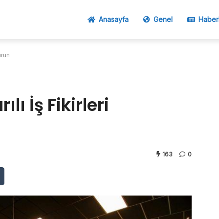
Anasayfa
Genel
Haber
urun
lı İş Fikirleri
163
0