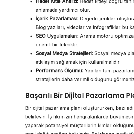
Hedef Kitle Analizi:
Hedef kitleyi doğru tanım
anlamada yardımcı olur.
İçerik Pazarlaması:
Değerli içerikler oluşt
Blog yazıları, videolar ve infografikler bu k
SEO Uygulamaları:
Arama motoru optimizas
önemli bir tekniktir.
Sosyal Medya Stratejileri:
Sosyal medya plat
etkileşim sağlamak için kullanılmalıdır.
Performans Ölçümü:
Yapılan tüm pazarlama 
stratejilerin daha verimli olduğunu görmeniz
Başarılı Bir Dijital Pazarlama P
Bir dijital pazarlama planı oluştururken, bazı ad
belirleyin. İş fikrinizin hangi alanlarda büyümesin
yaparak potansiyel müşterilerin kimler olduğunu 
nasıl dağıtılacağını belirleyin. Belirlenen içerik t