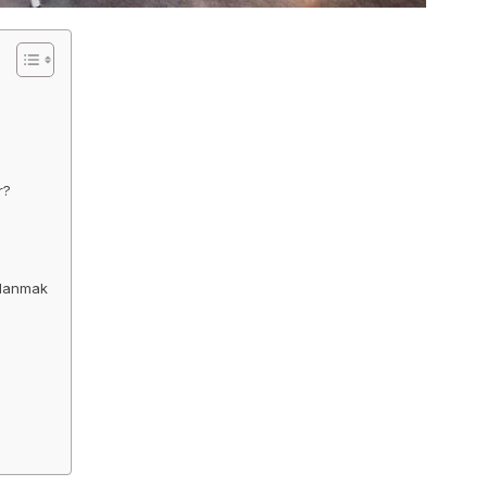
r?
dalanmak