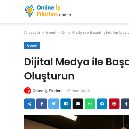
Skip
to
content
Anasayfa
»
Genel
»
Dijital Medya ile Başarılı İş Fikirleri Oluşt
Genel
Dijital Medya ile Başarı
Oluşturun
Online İş Fikirleri
-
25 Mart 2026