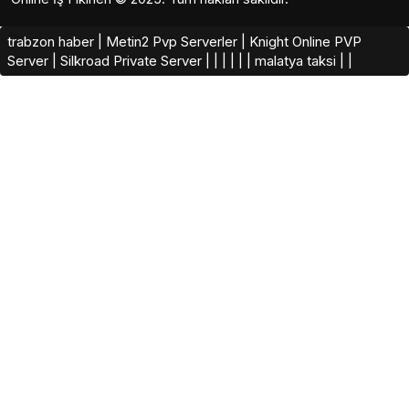
trabzon haber
|
Metin2 Pvp Serverler
|
Knight Online PVP
Server
|
Silkroad Private Server​
|
|
|
|
|
|
malatya taksi
|
|