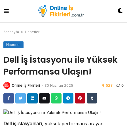
Skip
to
content
Anasayfa
»
Haberler
Haberler
Dell İş İstasyonu ile Yüksek
Performansa Ulaşın!
Online İş Fikirleri
-
30 Haziran 2025
523
0
Dell iş istasyonları
, yüksek performans arayan