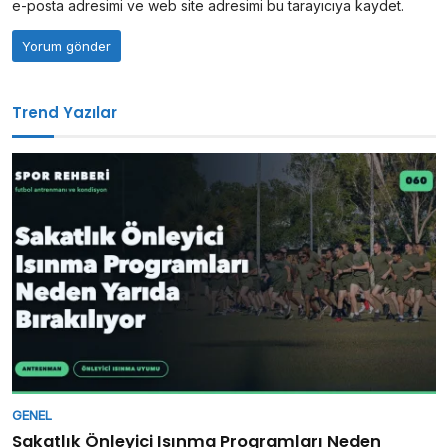
e-posta adresimi ve web site adresimi bu tarayıcıya kaydet.
Trend Yazılar
GENEL
Sakatlık Önleyici Isınma Programları Neden