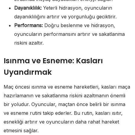
Dayanıklılık:
Yeterli hidrasyon, oyuncuların
dayanıklılığını artırır ve yorgunluğu geciktirir.
Performans:
Doğru beslenme ve hidrasyon,
oyuncuların performansını artırır ve sakatlanma
riskini azaltır.
Isınma ve Esneme: Kasları
Uyandırmak
Maç öncesi ısınma ve esneme hareketleri, kasları maça
hazırlamanın ve sakatlanma riskini azaltmanın önemli
bir yoludur. Oyuncular, maçtan önce belirli bir ısınma
ve esneme rutini takip ederler. Bu rutin, kasları ısıtır,
esnekliği artırır ve oyuncuların daha rahat hareket
etmesini sağlar.