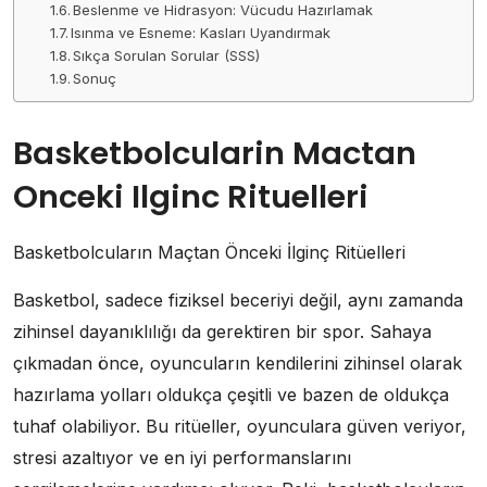
Beslenme ve Hidrasyon: Vücudu Hazırlamak
Isınma ve Esneme: Kasları Uyandırmak
Sıkça Sorulan Sorular (SSS)
Sonuç
Basketbolcularin Mactan
Onceki Ilginc Rituelleri
Basketbolcuların Maçtan Önceki İlginç Ritüelleri
Basketbol, sadece fiziksel beceriyi değil, aynı zamanda
zihinsel dayanıklılığı da gerektiren bir spor. Sahaya
çıkmadan önce, oyuncuların kendilerini zihinsel olarak
hazırlama yolları oldukça çeşitli ve bazen de oldukça
tuhaf olabiliyor. Bu ritüeller, oyunculara güven veriyor,
stresi azaltıyor ve en iyi performanslarını