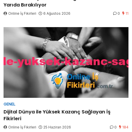
Yarıda Bırakılıyor
Online İş Fikirleri
6 Ağustos 2026
0
11
GENEL
Dijital Dünya ile Yüksek Kazanç Sağlayan İş
Fikirleri
Online İş Fikirleri
25 Haziran 2026
0
184