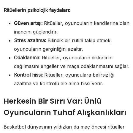
Ritüellerin psikolojik faydaları:
Güven artışı:
Ritüeller, oyuncuların kendilerine olan
inancını güçlendirir.
Stres azaltma:
Bilindik bir rutini takip etmek,
oyuncuların gerginliğini azaltır.
Odaklanma:
Ritüeller, oyuncuların dikkatinin
dağılmasını engeller ve maça odaklanmasını sağlar.
Kontrol hissi:
Ritüeller, oyunculara belirsizliği
azaltma ve kontrolü ele alma hissi verir.
Herkesin Bir Sırrı Var: Ünlü
Oyuncuların Tuhaf Alışkanlıkları
Basketbol dünyasının yıldızları da maç öncesi ritüeller