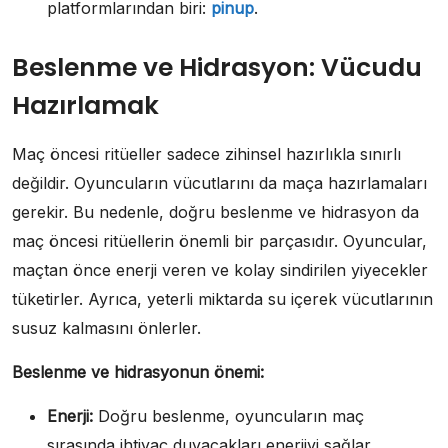
platformlarından biri:
pinup
.
Beslenme ve Hidrasyon: Vücudu
Hazırlamak
Maç öncesi ritüeller sadece zihinsel hazırlıkla sınırlı
değildir. Oyuncuların vücutlarını da maça hazırlamaları
gerekir. Bu nedenle, doğru beslenme ve hidrasyon da
maç öncesi ritüellerin önemli bir parçasıdır. Oyuncular,
maçtan önce enerji veren ve kolay sindirilen yiyecekler
tüketirler. Ayrıca, yeterli miktarda su içerek vücutlarının
susuz kalmasını önlerler.
Beslenme ve hidrasyonun önemi:
Enerji:
Doğru beslenme, oyuncuların maç
sırasında ihtiyaç duyacakları enerjiyi sağlar.