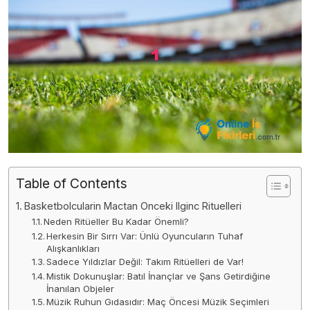
Table of Contents
Basketbolcularin Mactan Onceki Ilginc Rituelleri
Neden Ritüeller Bu Kadar Önemli?
Herkesin Bir Sırrı Var: Ünlü Oyuncuların Tuhaf
Alışkanlıkları
Sadece Yıldızlar Değil: Takım Ritüelleri de Var!
Mistik Dokunuşlar: Batıl İnançlar ve Şans Getirdiğine
İnanılan Objeler
Müzik Ruhun Gıdasıdır: Maç Öncesi Müzik Seçimleri