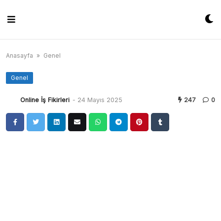
Skip
to
content
Anasayfa
»
Genel
Genel
Online İş Fikirleri
-
24 Mayıs 2025
247
0