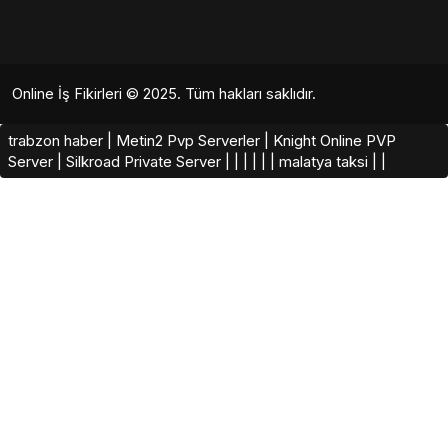
Online İş Fikirleri
© 2025. Tüm hakları saklıdır.
trabzon haber
|
Metin2 Pvp Serverler
|
Knight Online PVP
Server
|
Silkroad Private Server​
|
|
|
|
|
|
malatya taksi
|
|