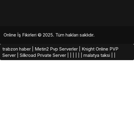
Online İş Fikirleri
© 2025. Tüm hakları saklıdır.
trabzon haber
|
Metin2 Pvp Serverler
|
Knight Online PVP
Server
|
Silkroad Private Server​
|
|
|
|
|
|
malatya taksi
|
|