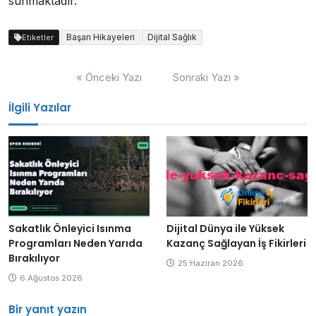
sunmaktadır.
Başarı Hikayeleri
Dijital Sağlık
Etiketler
Yazı
« Önceki Yazı
Sonraki Yazı »
gezinmesi
İlgili Yazılar
Sakatlık Önleyici Isınma
Dijital Dünya ile Yüksek
Programları Neden Yarıda
Kazanç Sağlayan İş Fikirleri
Bırakılıyor
25 Haziran 2026
6 Ağustos 2026
Bir yanıt yazın