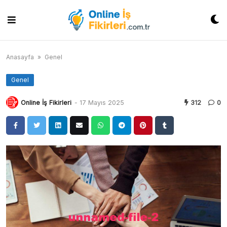
Skip
to
content
Anasayfa
»
Genel
Genel
Online İş Fikirleri
-
17 Mayıs 2025
312
0