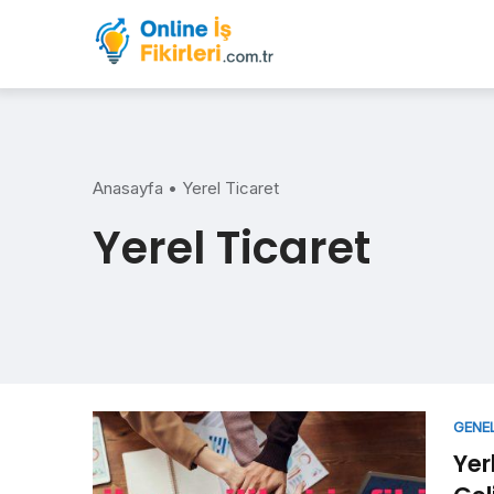
Skip
to
content
Anasayfa
•
Yerel Ticaret
Yerel Ticaret
GENE
Yerl