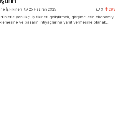
ştirin
ne İş Fikirleri
25 Haziran 2025
0
293
ürünlerle yenilikçi iş fikirleri geliştirmek, girişimcilerin ekonomiyi
klemesine ve pazarın ihtiyaçlarına yanıt vermesine olanak
 Yaratıcı fırsatları keşfedin!