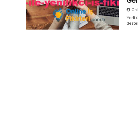
Geli
Onli
Yerli 
deste
tanır.