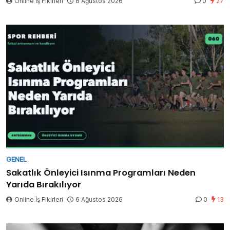
Online İş Fikirleri
8 Ağustos 2026
0
27
GENEL
Sakatlık Önleyici Isınma Programları Neden
Yarıda Bırakılıyor
Online İş Fikirleri
6 Ağustos 2026
0
13