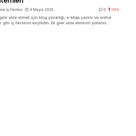
temleri
ne İş Fikirleri
4 Mayıs 2025
0
369
gelir elde etmek için blog yazarlığı, e-kitap yazımı ve online
r gibi iş fikirlerini keşfedin. Ek gelir elde etmenin yollarını
in!