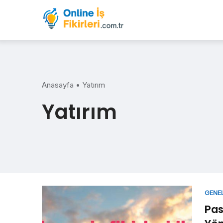
Skip
to
content
Anasayfa
•
Yatırım
Yatırım
GENE
Pas