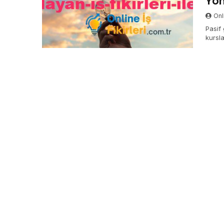
Yön
Onli
Pasif 
kursla
öğren