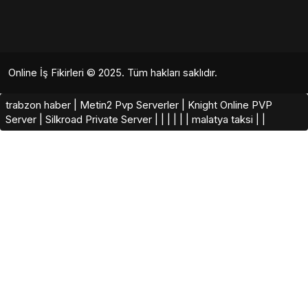
Online İş Fikirleri
© 2025. Tüm hakları saklıdır.
trabzon haber
|
Metin2 Pvp Serverler
|
Knight Online PVP
Server
|
Silkroad Private Server​
|
|
|
|
|
|
malatya taksi
|
|