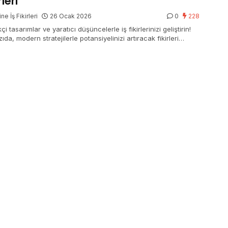
rleri
ne İş Fikirleri
26 Ocak 2026
0
228
kçi tasarımlar ve yaratıcı düşüncelerle iş fikirlerinizi geliştirin!
ıda, modern stratejilerle potansiyelinizi artıracak fikirleri
din.