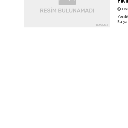
Fiki
Onli
Yenili
Bu yaz
keşfe