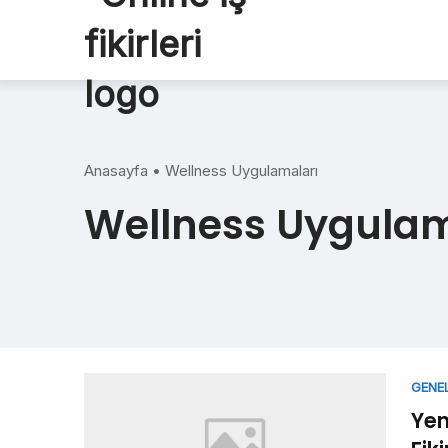
Skip
to
content
Anasayfa
•
Wellness Uygulamaları
Wellness Uygulam
GENE
Yen