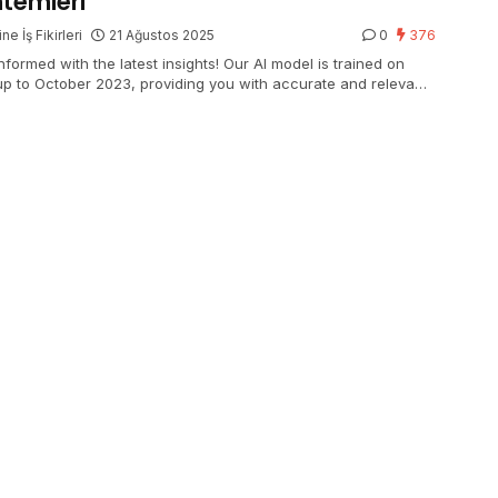
temleri
ne İş Fikirleri
21 Ağustos 2025
0
376
nformed with the latest insights! Our AI model is trained on
up to October 2023, providing you with accurate and relevant
mation.