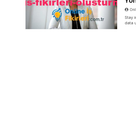
Yön
Onli
Stay i
data 
infor