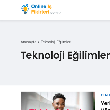
Skip
to
content
Anasayfa
•
Teknoloji Eğilimleri
Teknoloji Eğilimler
GENE
Yer