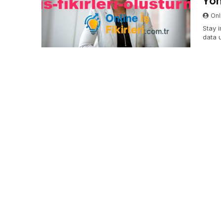
Yön
Onli
Stay i
data 
infor