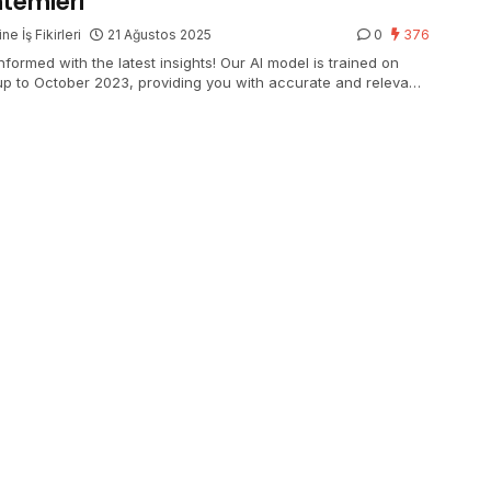
temleri
ne İş Fikirleri
21 Ağustos 2025
0
376
nformed with the latest insights! Our AI model is trained on
up to October 2023, providing you with accurate and relevant
mation.