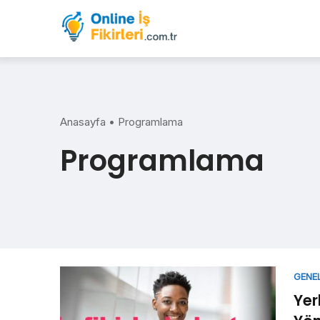
Skip
to
content
Anasayfa
•
Programlama
Programlama
GENE
Yer