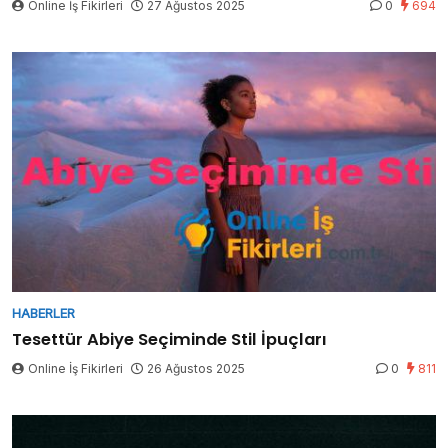
Online İş Fikirleri
27 Ağustos 2025
0
694
HABERLER
Tesettür Abiye Seçiminde Stil İpuçları
Online İş Fikirleri
26 Ağustos 2025
0
811