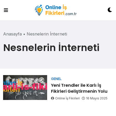
Skip
to
content
Anasayfa
•
Nesnelerin İnterneti
Nesnelerin İnterneti
GENEL
Yeni Trendler ile Karlı İş
Fikirleri Geliştirmenin Yolu
Online İş Fikirleri
16 Mayıs 2025