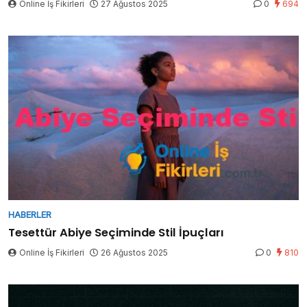
Online İş Fikirleri
27 Ağustos 2025
0
694
HABERLER
Tesettür Abiye Seçiminde Stil İpuçları
Online İş Fikirleri
26 Ağustos 2025
0
810