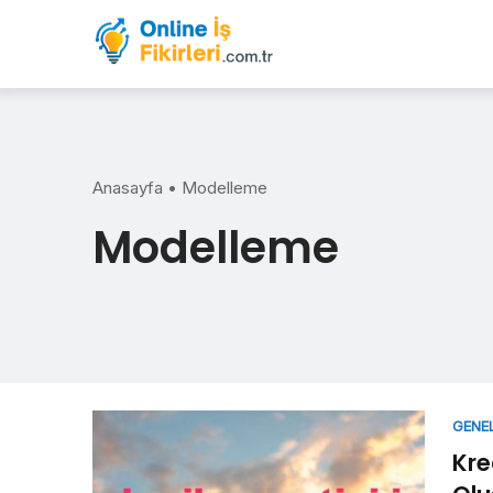
Skip
to
content
Anasayfa
•
Modelleme
Modelleme
GENE
Kre