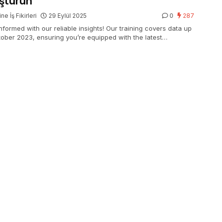
şturun
ne İş Fikirleri
29 Eylül 2025
0
287
informed with our reliable insights! Our training covers data up
tober 2023, ensuring you’re equipped with the latest
mation and trends.