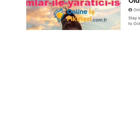
Olu
Onli
Stay 
to Oc
infor