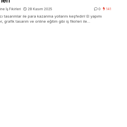
rleri
ne İş Fikirleri
28 Kasım 2025
0
141
cı tasarımlar ile para kazanma yollarını keşfedin! El yapımı
r, grafik tasarım ve online eğitim gibi iş fikirleri ile
iyelinizi artırın.