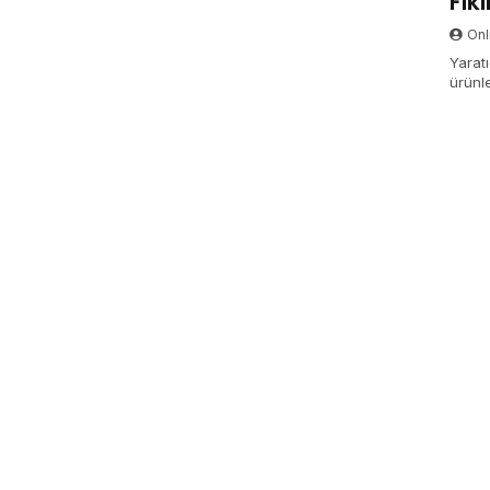
Fiki
Onli
Yaratı
ürünle
potans