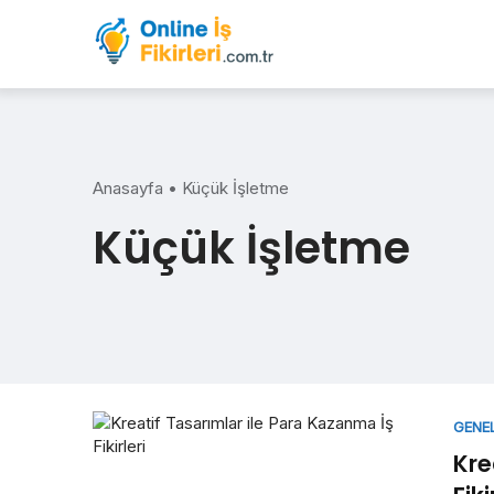
Skip
to
content
Anasayfa
•
Küçük İşletme
Küçük İşletme
GENE
Kre