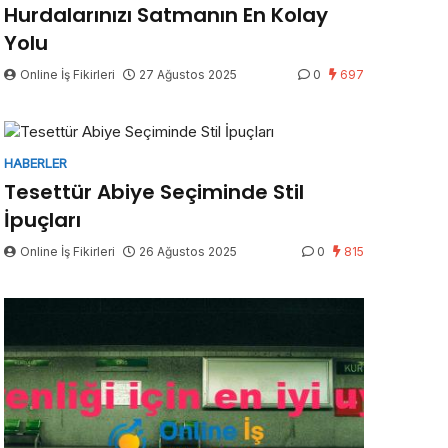
Hurdalarınızı Satmanın En Kolay
Yolu
Online İş Fikirleri
27 Ağustos 2025
0
697
HABERLER
Tesettür Abiye Seçiminde Stil
İpuçları
Online İş Fikirleri
26 Ağustos 2025
0
815