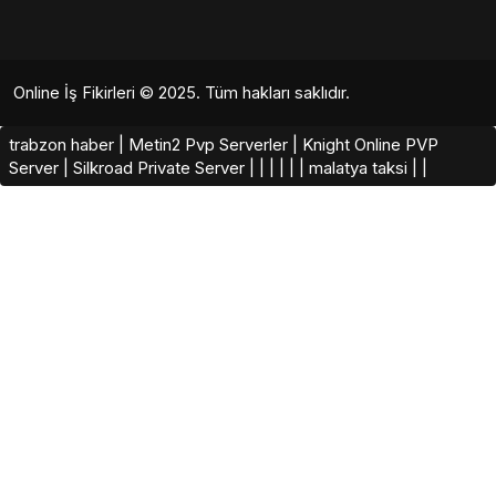
Online İş Fikirleri
© 2025. Tüm hakları saklıdır.
trabzon haber
|
Metin2 Pvp Serverler
|
Knight Online PVP
Server
|
Silkroad Private Server​
|
|
|
|
|
|
malatya taksi
|
|