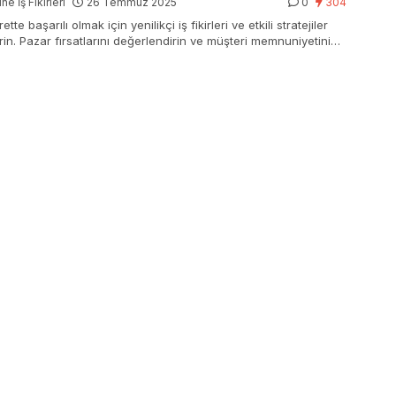
ne İş Fikirleri
26 Temmuz 2025
0
304
rette başarılı olmak için yenilikçi iş fikirleri ve etkili stratejiler
irin. Pazar fırsatlarını değerlendirin ve müşteri memnuniyetini
anda tutun.