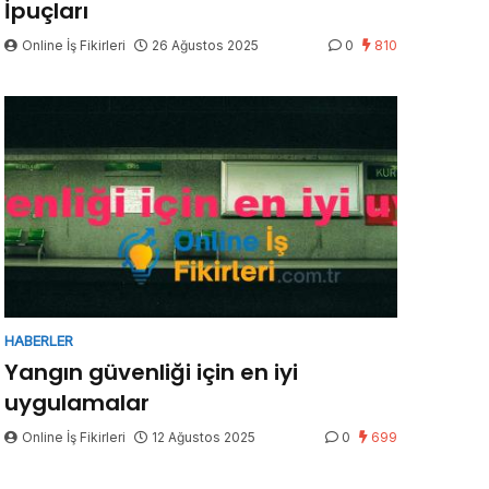
İpuçları
Online İş Fikirleri
26 Ağustos 2025
0
810
HABERLER
Yangın güvenliği için en iyi
uygulamalar
Online İş Fikirleri
12 Ağustos 2025
0
699