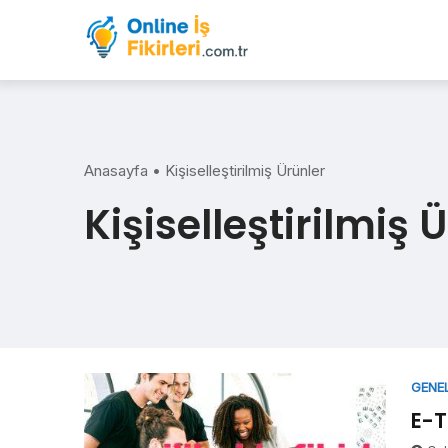
Skip
to
content
Anasayfa
•
Kişiselleştirilmiş Ürünler
Kişiselleştirilmiş 
GENE
E-Ti