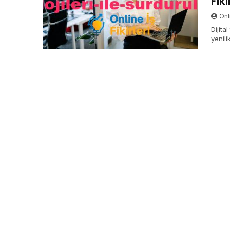
Fik
Onli
Dijital
yenili
azaltı