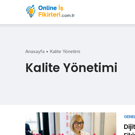
Skip
to
content
Anasayfa
•
Kalite Yönetimi
Kalite Yönetimi
GENE
Diji