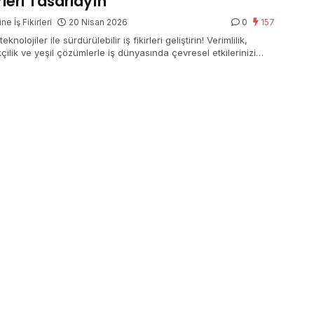
irleri Tasarlayın
ne İş Fikirleri
20 Nisan 2026
0
157
 teknolojiler ile sürdürülebilir iş fikirleri geliştirin! Verimlilik,
kçilik ve yeşil çözümlerle iş dünyasında çevresel etkilerinizi
n.