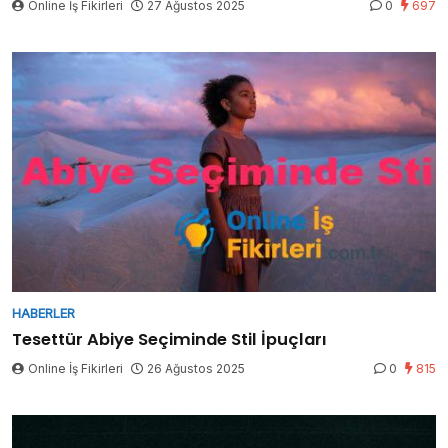
Online İş Fikirleri
27 Ağustos 2025
0
697
HABERLER
Tesettür Abiye Seçiminde Stil İpuçları
Online İş Fikirleri
26 Ağustos 2025
0
815