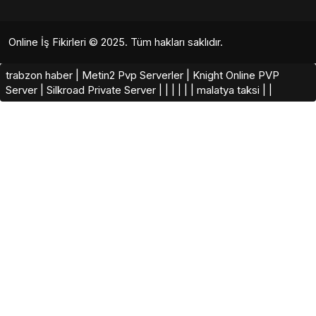
Online İş Fikirleri
© 2025. Tüm hakları saklıdır.
trabzon haber
|
Metin2 Pvp Serverler
|
Knight Online PVP
Server
|
Silkroad Private Server​
|
|
|
|
|
|
malatya taksi
|
|