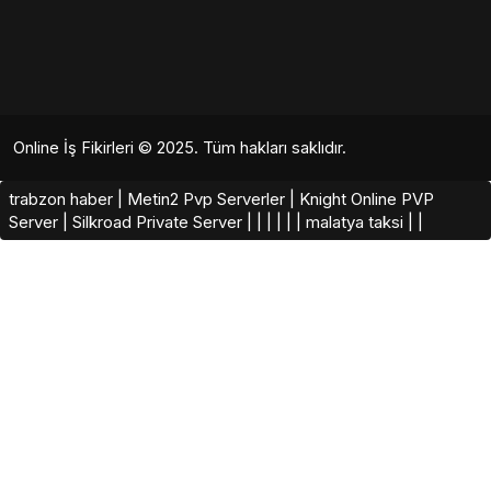
Online İş Fikirleri
© 2025. Tüm hakları saklıdır.
trabzon haber
|
Metin2 Pvp Serverler
|
Knight Online PVP
Server
|
Silkroad Private Server​
|
|
|
|
|
|
malatya taksi
|
|