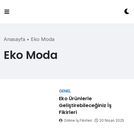
Skip
to
content
Anasayfa
•
Eko Moda
Eko Moda
GENEL
Eko Ürünlerle
Geliştirebileceğiniz İş
Fikirleri
Online İş Fikirleri
20 Nisan 2025