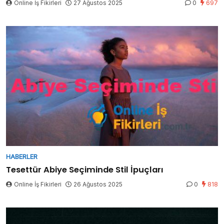
Online İş Fikirleri
27 Ağustos 2025
0
697
HABERLER
Tesettür Abiye Seçiminde Stil İpuçları
Online İş Fikirleri
26 Ağustos 2025
0
818