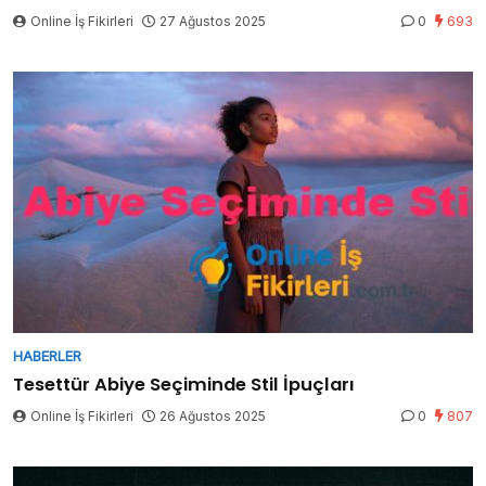
Online İş Fikirleri
27 Ağustos 2025
0
693
HABERLER
Tesettür Abiye Seçiminde Stil İpuçları
Online İş Fikirleri
26 Ağustos 2025
0
807